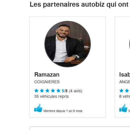
Les partenaires autobiz qui on
Ramazan
Isab
COIGNIERES
ANGE
5
/5
(4 avis)
35 véhicules repris
8 véhi
Membre depuis 1 an 6 mois
M