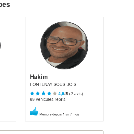
bes
Hakim
FONTENAY SOUS BOIS
4,8
/5
(2 avis)
69 véhicules repris
Membre depuis 1 an 7 mois