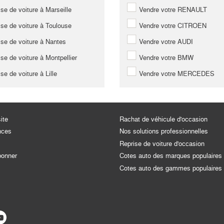
se de voiture à Marseille
Vendre votre RENAULT
se de voiture à Toulouse
Vendre votre CITROEN
se de voiture à Nantes
Vendre votre AUDI
se de voiture à Montpellier
Vendre votre BMW
se de voiture à Lille
Vendre votre MERCEDES
ite
Rachat de véhicule d'occasion
nces
Nos solutions professionnelles
Reprise de voiture d'occasion
bonner
Cotes auto des marques populaires
Cotes auto des gammes populaires