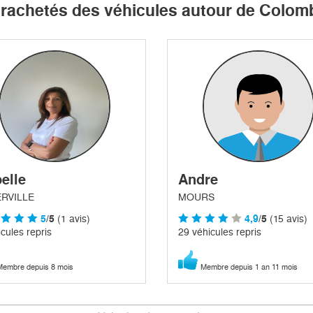
t rachetés des véhicules autour de Colom
elle
Andre
RVILLE
MOURS
5
/5
(1 avis)
4,9
/5
(15 avis)
cules repris
29 véhicules repris
embre depuis 8 mois
Membre depuis 1 an 11 mois