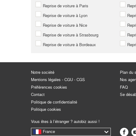
Reprise de voiture à Paris
Repri
Reprise de voiture à Lyon
Repri
Reprise de voiture à Nice
Repri
Reprise de voiture à Strasbourg
Repri
Reprise de voiture à Bordeaux
Repri
Notre société
Plan du s
Mentions légales - CGU - CGS
Nos age
Préférences cookies
FAQ
Contact
Se désa
Politique de confidentialité
Politique cookies
Vous êtes à l’étranger ? autobiz aussi !
France