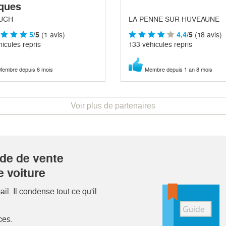
ques
UCH
LA PENNE SUR HUVEAUNE
5
/5
(1 avis)
4,4
/5
(18 avis)
icules repris
133 véhicules repris
embre depuis 6 mois
Membre depuis 1 an 8 mois
Voir plus de partenaires
ide de vente
e voiture
l. Il condense tout ce qu'il
ces.