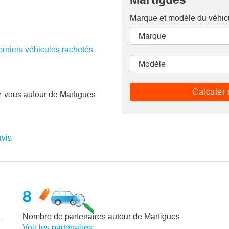
Marque et modèle
du véhic
erniers véhicules rachetés
Calculer 
-vous autour de Martigues.
avis
8
.
Nombre de partenaires autour de Martigues.
Voir les partenaires