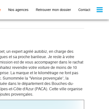
Toggl
e
Nos agences
Retrouver mon dossier
Contact
naviga
t, un expert agréé autobiz, en charge des 
gues et sa proche banlieue. Je reste à votre 
 mission est de vous accompagner dans le rachat 
uhaitez revendre votre voiture de moins de 10 
eprise. La marque et le kilométrage ne font pas 
ix. Surnommée la “Venise provençale”, la 
tuée dans le département des Bouches-du-
pes-et-Côte d'Azur (PACA). Cette ville organise 
joutes provençales. 