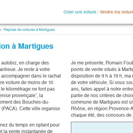
Coter une voiture
|
Vendre ma voitur
Reprise de voitures à Martigues
ion à Martigues
autobiz, en charge des 
Je me présente, Romain Foube
nlieue. Je reste à votre 
points de vente situés à Marti
s accompagner dans le rachat 
disposition de 9 h à 19 h, ma
re voiture de moins de 10 
de votre véhicule. Si vous so
 le kilométrage ne font pas 
ans, faites appel à notre entr
nise provençale”, la 
partie de nos critères de cho
tement des Bouches-du-
commune de Martigues est si
(PACA). Cette ville organise 
Rhône, en région Provence-Al
 
chaque été, des concours de 
gnez du temps en optant pour
et la vente instantanée de